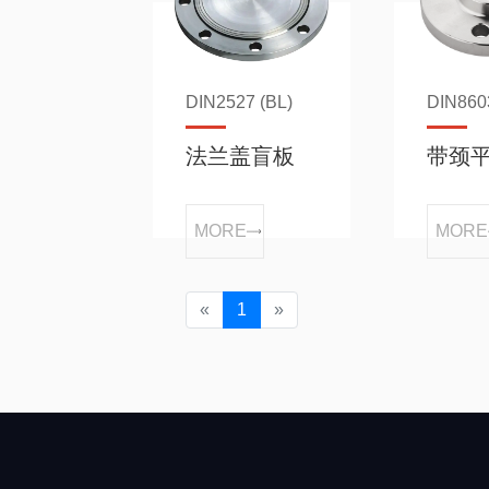
DIN2527 (BL)
DIN860
法兰盖盲板
带颈
MORE
MORE
«
1
»