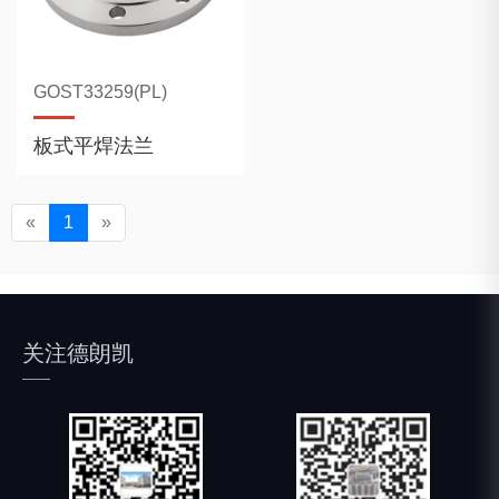
GOST33259(PL)
板式平焊法兰
«
1
»
关注德朗凯