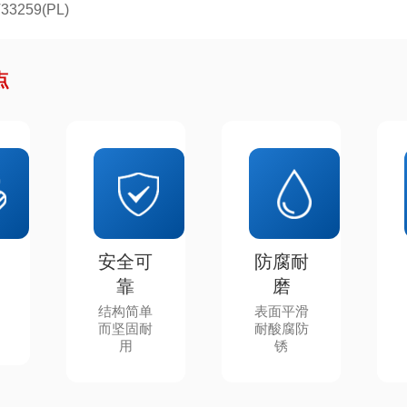
259(PL)
点
安全可
防腐耐
靠
磨
结构简单
表面平滑
而坚固耐
耐酸腐防
用
锈