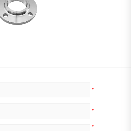
*
*
*