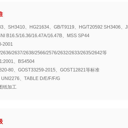
准
3、SH3410、HG21634、GB/T9119、HG/T20592 SH3406、JB
 B16.5/16.36/16.47A/16.47B、MSS SP44
-2001
636/2637/2638/2566/2576/2632/2633/2635/2642等
1:2001、BS4504
20-80、GOST33259-2015、GOST12821等标准
NI2276、TABLE D/E/F/F/G
图纸加工
级